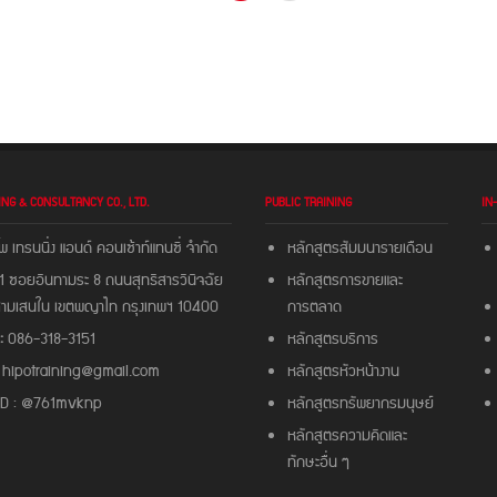
ING & CONSULTANCY CO., LTD.
PUBLIC TRAINING
IN
พ เทรนนิ่ง แอนด์ คอนเซ้าท์แทนซี่ จํากัด
หลักสูตรสัมมนารายเดือน
 ซอยอินทามระ 8 ถนนสุทธิสารวินิจฉัย
หลักสูตรการขายและ
สามเสนใน เขตพญาไท กรุงเทพฯ 10400
การตลาด
:
086-318-3151
หลักสูตรบริการ
hipotraining@gmail.com
หลักสูตรหัวหน้างาน
 ID : @761mvknp
หลักสูตรทรัพยากรมนุษย์
หลักสูตรความคิดและ
ทักษะอื่น ๆ