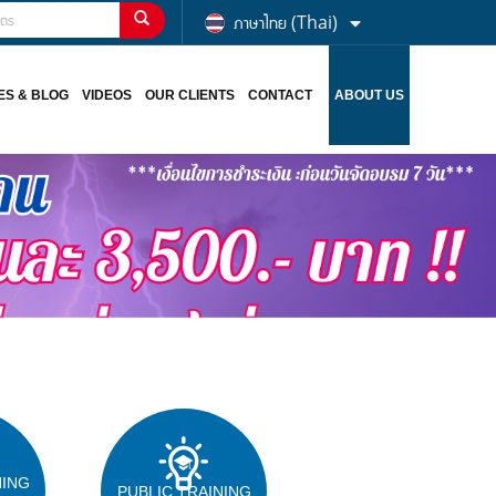
ภาษาไทย (Thai)
ES & BLOG
VIDEOS
OUR CLIENTS
CONTACT
ABOUT US
NING
PUBLIC TRAINING