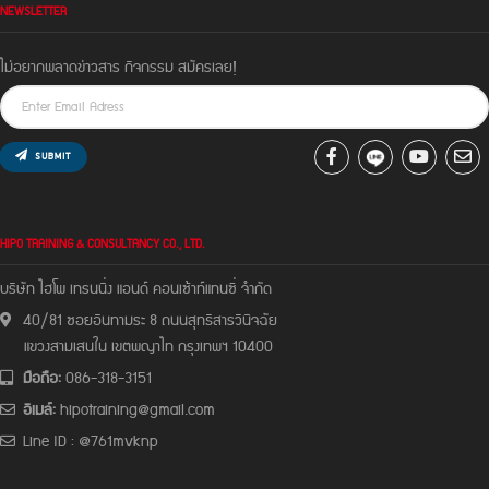
NEWSLETTER
ไม่อยากพลาดข่าวสาร กิจกรรม สมัครเลย!
SUBMIT
HIPO TRAINING & CONSULTANCY CO., LTD.
บริษัท ไฮโพ เทรนนิ่ง แอนด์ คอนเซ้าท์แทนซี่ จํากัด
40/81 ซอยอินทามระ 8 ถนนสุทธิสารวินิจฉัย
แขวงสามเสนใน เขตพญาไท กรุงเทพฯ 10400
มือถือ:
086-318-3151
อีเมล์:
hipotraining@gmail.com
Line ID : @761mvknp